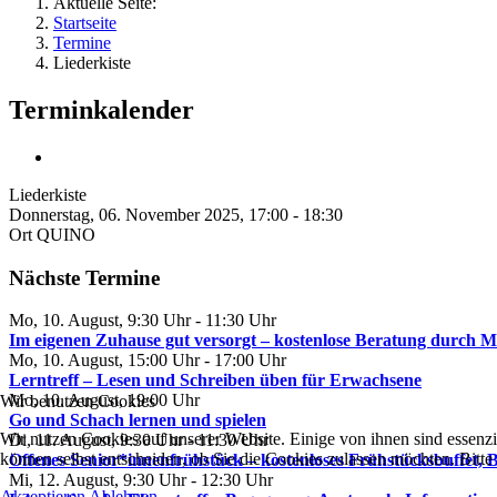
Aktuelle Seite:
Startseite
Termine
Liederkiste
Terminkalender
Liederkiste
Donnerstag, 06. November 2025, 17:00 - 18:30
Ort
QUINO
Nächste Termine
Mo, 10. August
,
9:30 Uhr
-
11:30 Uhr
Im eigenen Zuhause gut versorgt – kostenlose Beratung durch 
Mo, 10. August
,
15:00 Uhr
-
17:00 Uhr
Lerntreff – Lesen und Schreiben üben für Erwachsene
Mo, 10. August
,
19:00 Uhr
Wir benutzen Cookies
Go und Schach lernen und spielen
Wir nutzen Cookies auf unserer Website. Einige von ihnen sind essenzi
Di, 11. August
,
9:30 Uhr
-
11:30 Uhr
können selbst entscheiden, ob Sie die Cookies zulassen möchten. Bitte
Offenes Senior*innenfrühstück – kostenloses Frühstücksbuffet,
Mi, 12. August
,
9:30 Uhr
-
12:30 Uhr
Akzeptieren
Ablehnen