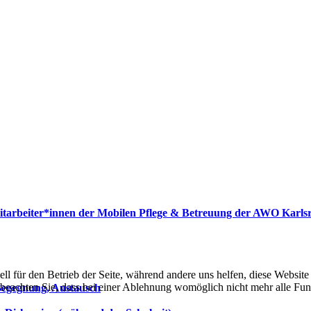
Mitarbeiter*innen der Mobilen Pflege & Betreuung der AWO Karls
ell für den Betrieb der Seite, während andere uns helfen, diese Websit
 beachten Sie, dass bei einer Ablehnung womöglich nicht mehr alle Funk
 Begegnung, Austausch