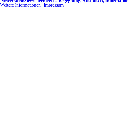
Internationaler Elterntreff – Begegnung, Austausch, Information
Weitere Informationen
|
Impressum